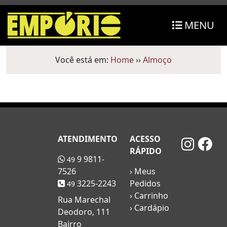
MENU
Você está em:
Home
››
Almoço
ATENDIMENTO
ACESSO
RÁPIDO
9 9811-
49
7526
› Meus
3225-2243
Pedidos
49
› Carrinho
Rua Marechal
› Cardápio
Deodoro, 111
Bairro